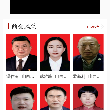
商会风采
more+
新智造分会会长
武雅峰--山西省商业联合会执行会长、 职业教育委员会会长
孟新利--山西省商业联合会执行会长、 碳中和专委会会长
孙俊伟--山西省商业联合会执行会长、 人民调解委员会主任