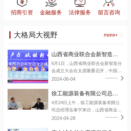
招商引资
金融服务
法律服务
留言咨询
大格局大视野
more+
山西省商业联合会新智造分会成立大会在太原召开
6月1日，山西省商业联合会新智造分
会成立大会在太原隆重召开，中国煤
炭工业协会原副会长王广德、省工商
2024-06-04
联二级巡视员张晓东等领导及来自相
关院校、研究机构、能源装备上下游
徐工能源装备有限公司总经理岳泰宇一行莅临山西省商业联合会
企业和会员单位约1000余人参加了大
4月24日上午，徐工能源装备有限公
会。 会议选举温作洧为会长，许其军
司总经理岳泰宇来访，山西省商业联
为监事长，王毅、王元明、田洪现3
合会会长李中城接见并举行会谈，会
2024-04-28
人当选为常务副会长，丁艳梅、马弼
议分析了当前经济形势下，双方业务
杰、邓德献、巩鸿宾、任杰、许爱