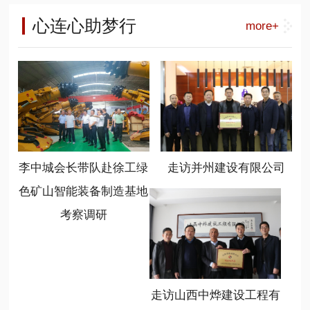
工能源装备营销公司总经理呼锋、徐
负责人，相关高等院校、科研单位专
长李中城) 山西省商业联合会是一个
工能源装备大客户部部长刘祥刚、华
心连心助梦行
more+
家学者，产业生态合作伙伴以及相关
有着20多年历史的商会，在新时代、
北大区总监常顺顺、徐工绿色矿山智
媒体共300余代表参加了会议。
新任务、新情况下，始终坚持服务、
能装备制造基地总经理温作洧、基地
联合、创新、共享的办会宗旨，不断
书记陈岳任、基地销售管理部部长程
加大组织建设力度，提高服务大局能
晋秀参加了座谈。
力，取得了优异成绩，新智造分会就
是该会打造的一个重点分会，也是形
成行业新质生产力发展的引擎。 (山
西省商业联合会党支部书记冯学亮)
李中城会长带队赴徐工绿
走访并州建设有限公司
(山西省商业联合会新智造分会会长温
作洧) 新任会长、徐工绿色矿山智能
色矿山智能装备制造基地
装备制造基地总经理温作洧表示，要
考察调研
充分利用好平台，发挥好作用，学习
掌握政策，规范自律发展，链接优质
资源，聚焦基础前沿和行业方向，开
展广泛对接合作，共享发展成果。要
勇于担当，不辱使命，坚持新智造、
走访山西中烨建设工程有
新动能、新跨越、新常态，心无旁