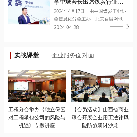
合作的意见建议。 李中城指出，企业
李中城会长出席煤炭行业大模型应用研讨会
军、孙亚波、孙江龙、李小勤、林敬
通过推动大数据、人工智能等新兴技
2024年4月17日，由中国煤炭工业协
淳、杨宏丰、杨德意、连永军、肖海
术与产业深度融合、数字经济和实体
会信息化分会主办，北京百度网讯科
艳、吴永干、吴雪峰、张维、张小
经济融合发展，构建企业新发展格
技有限公司承办的煤炭行业大模型应
2024-04-28
波、陈邦茂、陈建停、武永强、金
局，推动高质量发展、不断提高市场
用研讨会暨百度“开物”煤矿大模型成
淦、郑巨权、胡可捷、祝小建、黄邦
竞争力和全球占有率。同时双方需坚
果发布会在山西太原召开。山西省商
滔、谭万章27人当选为副会长，陈王
持高层战略引领，夯实经济共同体根
业联合会会长、华廷集团董事长李中
林当选为秘书长，程晋秀、魏勇分别
基，在涉及业务合作和重大问题上相
实战课堂
企业服务面对面
城出席会议并发表重要讲话。 百度智
当选为副秘书长。 (省工商联二级巡
互支持，加强战略对接，深化彼此友
能云、华廷集团华廷数智公司、上海
视员张晓东) 大会以“新质生产力，赋
谊。 岳泰宇表示徐工集团近年来始终
山源、山西高河能源、重庆梅安森、
能新智造”为主题，聚集行业大咖共商
坚持自主创新，建设先进完整、自主
精英数智、国家超级计算太原中心的
新时代发展大计。坚持“稳中求进，以
可控的产业链、创新链、供应链体
专家进行了经验分享，其中华廷集团
进促稳，先破后立”总要求，适应新质
系，积极执行总书记“科技创新是发展
华廷数智公司段武举副总围绕“视觉大
生产力发展要求，推动行业高质量发
新质生产力的核心要素”这一重要论
模型在煤矿行业的落地应用实践”同大
展，并通过这一平台，加强与有关部
断，为徐工集团高质量发展提供坚实
工程分会举办《独立保函
【会员活动】山西省商业
家沟通交流。 山西省有关部门相关负
门、高校院所及大型企业的联系合
基础。 未来双方将加强组织领导，以
对工程承包公司的风险与
联会开展企业用工法律风
责人、各煤炭企事业单位负责数字
作，促进优惠政策和产学研用一体化
更高标准、更严要求做好各环节工
机遇》专题讲座
险防范研讨沙龙
化、智能化相关同志、各类煤炭信息
落地生根，更大限度地为会员发展提
作，不断砥砺奋进、迈上新台阶。 徐
技术公司负责人、各煤矿及相关单位
供优质服务。 (山西省商业联合会会