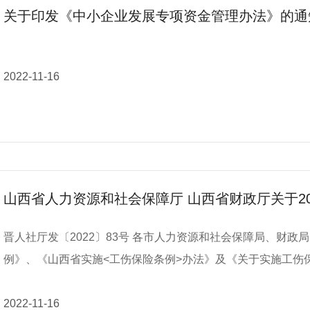
项目管理办法》(中华人民共和国国家统计局令第22号)、《科
关于印发《中小企业发展专项资金管理办法》的通
由市场监督管理部门处1万元以下的罚款。 （二）个体工商户未按规定期限报送年度报告或者在年度报告中隐瞒
〔2018〕272号)规定和《关于开展2022年度火炬统计调查工作
真实情况、弄虚作假的，将被市场监督管理部门依法标记为经营异常状态。 同时依据《市场
科技厅(委、局)和相关单位认真开展2022年度火炬产业集群(基地)统计调查工作。 一、
施细则》的规定，对未按规定期限报送年度报告的个体工商户
《关于更加有效发挥统计监督职能作用的意见》《关于深化统
2022-11-16
（三）外国（地区）企业常驻代表机构未按规定期限报送年度
技部防范和惩治科技统计造假、弄虚作假有关责任的规定》《
并处1万元以上3万元以下的罚款；逾期未改正的，吊销登记证。 特此通告。 山西省市场监督管理局 2023年2
虚作假有关责任的通知》等文件要求,高度重视火炬产业集群(基地
日
撑保障,做好年度统计和相关工作计划。 2.省级科技管理部门要切实承担主体责任,做好2022年度统计工作部署,统
筹安排,认真组织辖区内产业集群基地和企业填报统计数据,加大核查力度
位需在省级科技管理部门指导下做到及时、准确报送统计数据,
山西省人力资源和社会保障厅 山西省财政厅关于2
则上不得修改。 4.火炬中心将以产业集群(基地)数据报送质量和时效性为参考,开展产业集群(基地)年度评价工
作。 二、产业技术分类填报 1.为加强高新技术产业统计分析,准确反映高新技术产业发展规模、结构和速度,满足
晋人社厅发〔2022〕83号 各市人力资源和社会保障局、财政局，省工伤保险管理服务中心： 根据《工伤保险条
高新技术产业统计需求,火炬中心编制了《火炬统计高新技术产业
例》、《山西省实施<工伤保险条例>办法》及《关于实施工伤保
见附件)。 2.请省级科技管理部门组织辖区内企业按照《目录》内容,认真填写所属高新技术产业技术分类,为开展
73号）和人力资源社会保障部关于适用统筹地区职工平均工资的
高新技术产业发展路径和趋势研究,支撑国民经济形势分析提供数据支撑。 3.请各填报单位按
工伤职工伤残津贴、生活护理费和因工死亡职工供养亲属抚恤金水平。现
2022-11-16