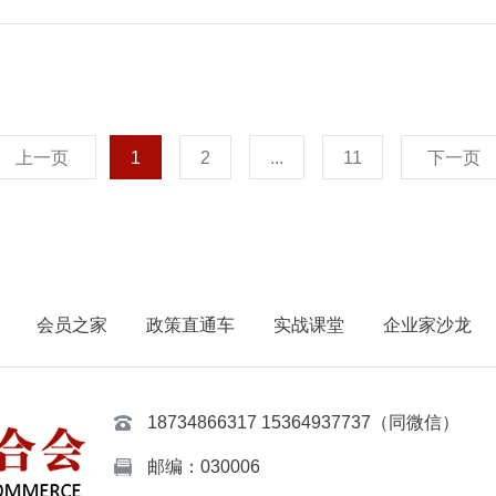
《关于开展2022年度火炬统计调查工作的通知》(国科火字〔20
2021年12月31日前按月领取伤残津贴、生活护理费的工伤
网络平台(网址:https://tj.chinatorch.org.cn),根据提示进行网上填报。 三、联系方式 各项统计制度和产
亲属。 二、调整标准 （一）伤残津贴。一级伤残每人每月增加165元，二级伤残每人每月增加155元，三级伤残
具体问题联系方式如下: 创新型产业集群:孙翔宇,010-88656275 国家火炬特色产业基地:蔡子航,010-88656277 国
每人每月增加145元，四级伤残每人每月增加135元，五级伤残
家火炬软件产业基地:李岭,010-88656273 附件: 《火炬统计高新技术产业技术分类指导目录（试行）》.docx 科技
元。 1996年10月1日前因工致残职工，完全丧失劳动能力的每人每月增加150元，大部分丧失劳动能力的每人每
部火炬中心 2022年12月28日
上一页
1
2
...
11
下一页
月增加120元。 一级至四级和完全丧失劳动能力的工伤职工按上述标准增加后，月伤残津贴低于2970元的补足到
2970元。 （二）生活护理费。生活完全不能自理的每人每月增加188元；生活大部分不能自理的每人每月增加
150元；生活部分不能自理的每人每月增加113元。 按上述标准增加后，生活完全不能自理、生活大部分不能自
理、生活部分不能自理的工伤人员,月生活护理费低于2957元、236
元、1774元。 （三）供养亲属抚恤金。配偶每人每月增加62元，其他供养亲属每人每月增加52元。 三、资金渠
会员之家
政策直通车
实战课堂
企业家沙龙
道 调整工伤职工伤残津贴、生活护理费和因工死亡职工供养亲属抚恤金所需资金，凡纳入工伤保险基金统筹支付
的，由工伤保险基金承担；未纳入工伤保险基金统筹支付的，按原渠道解决。 四、其他事
动保障厅、省财政厅《关于调整企业职工丧葬费和遗属生活困难
18734866317 15364937737（同微信）
310号）规定领取工伤护理费和因工死亡职工供养直系亲属抚
邮编：030006
的调整按本通知执行。 （二）因工伤残一级至四级和完全丧失劳动能力的退休人员，按照《关于2022年调整退