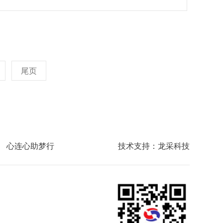
22〕204号)相关要求,登录火炬统计调查信息系统
职工和按月领取供养亲属抚恤金的因工死亡职工供养
业技术分类
每人每月增加125元，六级伤残每人每月增加115
尾页
6元、1774元的，分别补足到2957元、2366
心连心助梦行
技术支持：龙采科技
项 （一）按照原省劳
补助费等待遇标准的通知》（晋劳社养〔2002〕
恤金的人员，其工伤护理费和供养直系亲属抚恤金