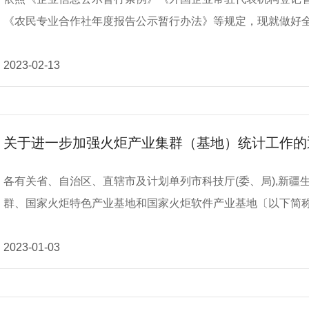
《农民专业合作社年度报告公示暂行办法》等规定，现就做好全省市
年报报送主体 凡2022年12月31日前在山西省各级市场监督管理、行政审批部门登记注册的企业、农民专业合作
社、个体工商户、外国（地区）企业常驻代表机构均应向市场监督管理部门
2023-02-13
时间 （一）企业、农民专业合作社、个体工商户年报时间为2023年1月1日至2023年6月30日。 （二）外国（地
区）企业常驻代表机构年报时间为2023年3月1日至2023年6月30日。 三、年报报送方式 （一）线
方式。一是登录国家企业信用信息公示系统（山西）（网址：https://sx.g
关于进一步加强火炬产业集群（基地）统计工作的
报”模块报送；二是登录山西省市场监督管理局门户网站（网址：https://
指南--年报信息填报”模块报送；三是关注山西市场监管微信公众号
各有关省、自治区、直辖市及计划单列市科技厅(委、局),新疆生产建设兵
业、农民专业合作社、个体工商户、外国（地区）企业常驻代
群、国家火炬特色产业基地和国家火炬软件产业基地〔以下简称
告，并向社会公示。 （二）线下报送方式。该种方式仅适用于个体工商户，可以向属地市场监督管理部门报送纸
的一部分,是以《中华人民共和国统计法》为保障,经国家统计局
质年度报告。 四、法律责任 企业、农民专业合作社、个体工商户、外国（地区）企业常驻代表机构应当如实填
主要包括创新型产业集群统计报表制度、创新型产业集群季度
2023-01-03
报年度报告，并对报送公示信息的真实性、及时性负责。 （一）企业、农民专业合作社未按规定期限报送公示年
度、国家火炬软件产业基地统计报表制度。 为贯彻落实党的二十大精神,加快实施创新驱动发展战略,加快实现高
度报告或者在年度报告中隐瞒真实情况、弄虚作假的，将被市场监督
水平科技自立自强,确保产业集群基地统计调查工作顺利进行,
《市场主体登记管理条例实施细则》的规定，对未按规定期限