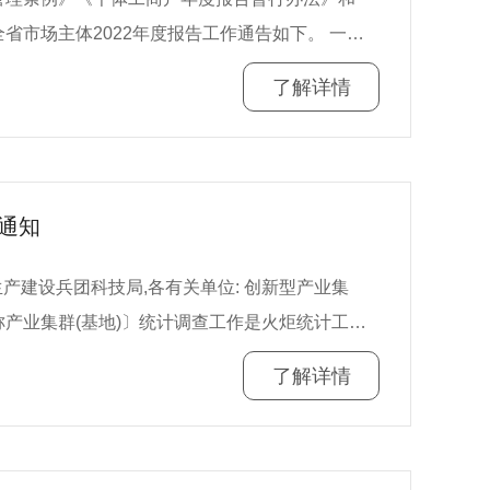
场主体2022年度报告工作通告如下。 一、
了解详情
报送2022年度报告。 二、年报报送
上报送的三种
sxt.gov.cn/index.html）的“企业信息填
通知
scjgj.shanxi.gov.cn/），通过首页的“办事
，通过“网上服务--微信年报”模块报送。 企
团科技局,各有关单位: 创新型产业集
表机构可以自主选择一种合适的方式报送年度报
产业集群(基地)〕统计调查工作是火炬统计工作
批准,列入我国科技专项统计的一项统计调查制度,
了解详情
情况调查表、国家火炬特色产业基地统计报表制
管理部门依法列入经营异常名录。 同时依据
推动高新技术产业高质量发展,按照《部门统计调查
报送公示年度报告的企业、农民专业合作社，可以