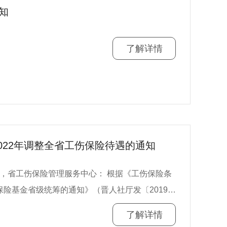
学技术部科技统计工作管理办法》(国科发规
知
的通知》(国科火字〔2022〕204号)要求,请各地方
主体登记管理条例实
数据报送 1.认真贯彻落实
，可以由市场监督管理部门处1万元以下的罚款。
了解详情
计管理体制改革提高统计数据真实性的意见》《科
报告的，由市场监督管理部门依法责令限期改正，
科技部火炬中心关于防范和惩治火炬统计造假、弄
月7
)统计工作,加强组织领导,明确目标任务,强化支
,严把数据质量,严控报送时效。 3.填报单
严禁统计数据弄虚作假或漏报瞒报,数据报送后原
022年调整全省工伤保险待遇的通知
技术分类指导目录(试行)》(以下简称《目录》,
险基金省级统筹的通知》（晋人社厅发〔2019〕
有关规定，决定从2022年1月1日起，调整全省
照科技部火炬中心
了解详情
就有关事项通知如下： 一、调整范围