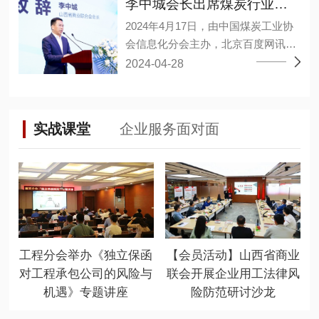
合作的意见建议。 李中城指出，企业
李中城会长出席煤炭行业大模型应用研讨会
军、孙亚波、孙江龙、李小勤、林敬
通过推动大数据、人工智能等新兴技
2024年4月17日，由中国煤炭工业协
淳、杨宏丰、杨德意、连永军、肖海
术与产业深度融合、数字经济和实体
会信息化分会主办，北京百度网讯科
艳、吴永干、吴雪峰、张维、张小
经济融合发展，构建企业新发展格
技有限公司承办的煤炭行业大模型应
2024-04-28
波、陈邦茂、陈建停、武永强、金
局，推动高质量发展、不断提高市场
用研讨会暨百度“开物”煤矿大模型成
淦、郑巨权、胡可捷、祝小建、黄邦
竞争力和全球占有率。同时双方需坚
果发布会在山西太原召开。山西省商
滔、谭万章27人当选为副会长，陈王
持高层战略引领，夯实经济共同体根
业联合会会长、华廷集团董事长李中
林当选为秘书长，程晋秀、魏勇分别
基，在涉及业务合作和重大问题上相
实战课堂
企业服务面对面
城出席会议并发表重要讲话。 百度智
当选为副秘书长。 (省工商联二级巡
互支持，加强战略对接，深化彼此友
能云、华廷集团华廷数智公司、上海
视员张晓东) 大会以“新质生产力，赋
谊。 岳泰宇表示徐工集团近年来始终
山源、山西高河能源、重庆梅安森、
能新智造”为主题，聚集行业大咖共商
坚持自主创新，建设先进完整、自主
精英数智、国家超级计算太原中心的
新时代发展大计。坚持“稳中求进，以
可控的产业链、创新链、供应链体
专家进行了经验分享，其中华廷集团
进促稳，先破后立”总要求，适应新质
系，积极执行总书记“科技创新是发展
华廷数智公司段武举副总围绕“视觉大
生产力发展要求，推动行业高质量发
新质生产力的核心要素”这一重要论
模型在煤矿行业的落地应用实践”同大
展，并通过这一平台，加强与有关部
断，为徐工集团高质量发展提供坚实
工程分会举办《独立保函
【会员活动】山西省商业
家沟通交流。 山西省有关部门相关负
门、高校院所及大型企业的联系合
基础。 未来双方将加强组织领导，以
对工程承包公司的风险与
联会开展企业用工法律风
责人、各煤炭企事业单位负责数字
作，促进优惠政策和产学研用一体化
更高标准、更严要求做好各环节工
机遇》专题讲座
险防范研讨沙龙
化、智能化相关同志、各类煤炭信息
落地生根，更大限度地为会员发展提
作，不断砥砺奋进、迈上新台阶。 徐
技术公司负责人、各煤矿及相关单位
供优质服务。 (山西省商业联合会会