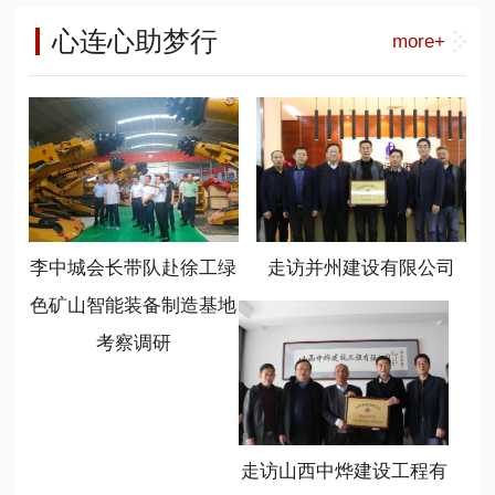
工能源装备营销公司总经理呼锋、徐
负责人，相关高等院校、科研单位专
长李中城) 山西省商业联合会是一个
工能源装备大客户部部长刘祥刚、华
心连心助梦行
more+
家学者，产业生态合作伙伴以及相关
有着20多年历史的商会，在新时代、
北大区总监常顺顺、徐工绿色矿山智
媒体共300余代表参加了会议。
新任务、新情况下，始终坚持服务、
能装备制造基地总经理温作洧、基地
联合、创新、共享的办会宗旨，不断
书记陈岳任、基地销售管理部部长程
加大组织建设力度，提高服务大局能
晋秀参加了座谈。
力，取得了优异成绩，新智造分会就
是该会打造的一个重点分会，也是形
成行业新质生产力发展的引擎。 (山
西省商业联合会党支部书记冯学亮)
李中城会长带队赴徐工绿
走访并州建设有限公司
(山西省商业联合会新智造分会会长温
作洧) 新任会长、徐工绿色矿山智能
色矿山智能装备制造基地
装备制造基地总经理温作洧表示，要
考察调研
充分利用好平台，发挥好作用，学习
掌握政策，规范自律发展，链接优质
资源，聚焦基础前沿和行业方向，开
展广泛对接合作，共享发展成果。要
勇于担当，不辱使命，坚持新智造、
走访山西中烨建设工程有
新动能、新跨越、新常态，心无旁