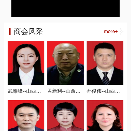
商会风采
more+
新智造分会会长
武雅峰--山西省商业联合会执行会长、 职业教育委员会会长
孟新利--山西省商业联合会执行会长、 碳中和专委会会长
孙俊伟--山西省商业联合会执行会长、 人民调解委员会主任