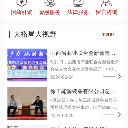
招商引资
金融服务
法律服务
留言咨询
大格局大视野
more+
山西省商业联合会新智造分会成立大会在太原召开
6月1日，山西省商业联合会新智造分
会成立大会在太原隆重召开，中国煤
炭工业协会原副会长王广德、省工商
2024-06-04
联二级巡视员张晓东等领导及来自相
关院校、研究机构、能源装备上下游
徐工能源装备有限公司总经理岳泰宇一行莅临山西省商业联合会
企业和会员单位约1000余人参加了大
4月24日上午，徐工能源装备有限公
会。 会议选举温作洧为会长，许其军
司总经理岳泰宇来访，山西省商业联
为监事长，王毅、王元明、田洪现3
合会会长李中城接见并举行会谈，会
2024-04-28
人当选为常务副会长，丁艳梅、马弼
议分析了当前经济形势下，双方业务
杰、邓德献、巩鸿宾、任杰、许爱