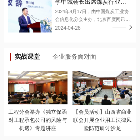
合作的意见建议。 李中城指出，企业
李中城会长出席煤炭行业大模型应用研讨会
军、孙亚波、孙江龙、李小勤、林敬
通过推动大数据、人工智能等新兴技
2024年4月17日，由中国煤炭工业协
淳、杨宏丰、杨德意、连永军、肖海
术与产业深度融合、数字经济和实体
会信息化分会主办，北京百度网讯科
艳、吴永干、吴雪峰、张维、张小
经济融合发展，构建企业新发展格
技有限公司承办的煤炭行业大模型应
2024-04-28
波、陈邦茂、陈建停、武永强、金
局，推动高质量发展、不断提高市场
用研讨会暨百度“开物”煤矿大模型成
淦、郑巨权、胡可捷、祝小建、黄邦
竞争力和全球占有率。同时双方需坚
果发布会在山西太原召开。山西省商
滔、谭万章27人当选为副会长，陈王
持高层战略引领，夯实经济共同体根
业联合会会长、华廷集团董事长李中
林当选为秘书长，程晋秀、魏勇分别
基，在涉及业务合作和重大问题上相
实战课堂
企业服务面对面
城出席会议并发表重要讲话。 百度智
当选为副秘书长。 (省工商联二级巡
互支持，加强战略对接，深化彼此友
能云、华廷集团华廷数智公司、上海
视员张晓东) 大会以“新质生产力，赋
谊。 岳泰宇表示徐工集团近年来始终
山源、山西高河能源、重庆梅安森、
能新智造”为主题，聚集行业大咖共商
坚持自主创新，建设先进完整、自主
精英数智、国家超级计算太原中心的
新时代发展大计。坚持“稳中求进，以
可控的产业链、创新链、供应链体
专家进行了经验分享，其中华廷集团
进促稳，先破后立”总要求，适应新质
系，积极执行总书记“科技创新是发展
华廷数智公司段武举副总围绕“视觉大
生产力发展要求，推动行业高质量发
新质生产力的核心要素”这一重要论
模型在煤矿行业的落地应用实践”同大
展，并通过这一平台，加强与有关部
断，为徐工集团高质量发展提供坚实
工程分会举办《独立保函
【会员活动】山西省商业
家沟通交流。 山西省有关部门相关负
门、高校院所及大型企业的联系合
基础。 未来双方将加强组织领导，以
对工程承包公司的风险与
联会开展企业用工法律风
责人、各煤炭企事业单位负责数字
作，促进优惠政策和产学研用一体化
更高标准、更严要求做好各环节工
机遇》专题讲座
险防范研讨沙龙
化、智能化相关同志、各类煤炭信息
落地生根，更大限度地为会员发展提
作，不断砥砺奋进、迈上新台阶。 徐
技术公司负责人、各煤矿及相关单位
供优质服务。 (山西省商业联合会会