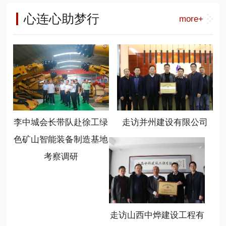
工能源装备营销公司总经理呼锋、徐
负责人，相关高等院校、科研单位专
长李中城) 山西省商业联合会是一个
工能源装备大客户部部长刘祥刚、华
心连心助梦行
more+
家学者，产业生态合作伙伴以及相关
有着20多年历史的商会，在新时代、
北大区总监常顺顺、徐工绿色矿山智
媒体共300余代表参加了会议。
新任务、新情况下，始终坚持服务、
能装备制造基地总经理温作洧、基地
联合、创新、共享的办会宗旨，不断
书记陈岳任、基地销售管理部部长程
加大组织建设力度，提高服务大局能
晋秀参加了座谈。
力，取得了优异成绩，新智造分会就
是该会打造的一个重点分会，也是形
成行业新质生产力发展的引擎。 (山
西省商业联合会党支部书记冯学亮)
李中城会长带队赴徐工绿
走访并州建设有限公司
(山西省商业联合会新智造分会会长温
作洧) 新任会长、徐工绿色矿山智能
色矿山智能装备制造基地
装备制造基地总经理温作洧表示，要
考察调研
充分利用好平台，发挥好作用，学习
掌握政策，规范自律发展，链接优质
资源，聚焦基础前沿和行业方向，开
展广泛对接合作，共享发展成果。要
勇于担当，不辱使命，坚持新智造、
走访山西中烨建设工程有
新动能、新跨越、新常态，心无旁