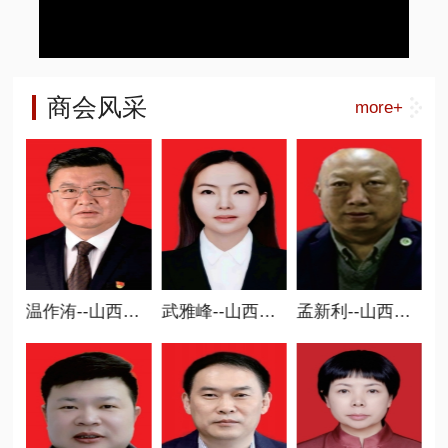
商会风采
more+
省商业联合会常务副会长
温作洧--山西省商业联合会执行会长 新智造分会会长
武雅峰--山西省商业联合会执行会长、 职业教育委员会会长
孟新利--山西省商业联合会执行会长、 碳中和专委会会长