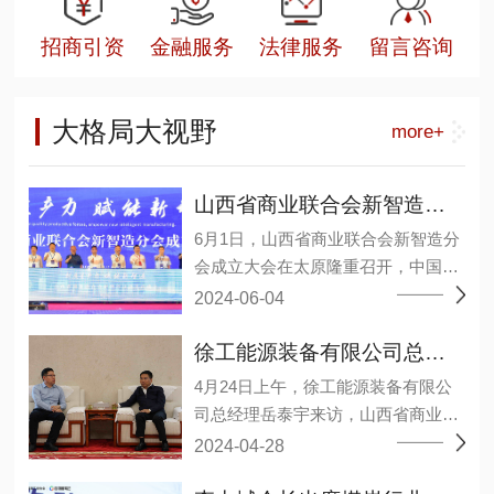
招商引资
金融服务
法律服务
留言咨询
大格局大视野
more+
山西省商业联合会新智造分会成立大会在太原召开
6月1日，山西省商业联合会新智造分
会成立大会在太原隆重召开，中国煤
炭工业协会原副会长王广德、省工商
2024-06-04
联二级巡视员张晓东等领导及来自相
关院校、研究机构、能源装备上下游
徐工能源装备有限公司总经理岳泰宇一行莅临山西省商业联合会
企业和会员单位约1000余人参加了大
4月24日上午，徐工能源装备有限公
会。 会议选举温作洧为会长，许其军
司总经理岳泰宇来访，山西省商业联
为监事长，王毅、王元明、田洪现3
合会会长李中城接见并举行会谈，会
2024-04-28
人当选为常务副会长，丁艳梅、马弼
议分析了当前经济形势下，双方业务
杰、邓德献、巩鸿宾、任杰、许爱