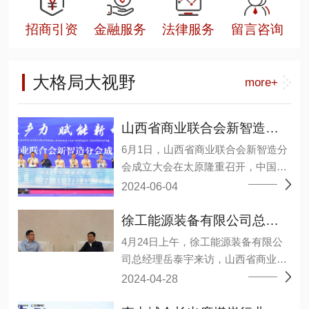
招商引资
金融服务
法律服务
留言咨询
大格局大视野
more+
山西省商业联合会新智造分会成立大会在太原召开
6月1日，山西省商业联合会新智造分
会成立大会在太原隆重召开，中国煤
炭工业协会原副会长王广德、省工商
2024-06-04
联二级巡视员张晓东等领导及来自相
关院校、研究机构、能源装备上下游
徐工能源装备有限公司总经理岳泰宇一行莅临山西省商业联合会
企业和会员单位约1000余人参加了大
4月24日上午，徐工能源装备有限公
会。 会议选举温作洧为会长，许其军
司总经理岳泰宇来访，山西省商业联
为监事长，王毅、王元明、田洪现3
合会会长李中城接见并举行会谈，会
2024-04-28
人当选为常务副会长，丁艳梅、马弼
议分析了当前经济形势下，双方业务
杰、邓德献、巩鸿宾、任杰、许爱