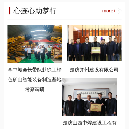
工能源装备营销公司总经理呼锋、徐
负责人，相关高等院校、科研单位专
长李中城) 山西省商业联合会是一个
工能源装备大客户部部长刘祥刚、华
心连心助梦行
more+
家学者，产业生态合作伙伴以及相关
有着20多年历史的商会，在新时代、
北大区总监常顺顺、徐工绿色矿山智
媒体共300余代表参加了会议。
新任务、新情况下，始终坚持服务、
能装备制造基地总经理温作洧、基地
联合、创新、共享的办会宗旨，不断
书记陈岳任、基地销售管理部部长程
加大组织建设力度，提高服务大局能
晋秀参加了座谈。
力，取得了优异成绩，新智造分会就
是该会打造的一个重点分会，也是形
成行业新质生产力发展的引擎。 (山
西省商业联合会党支部书记冯学亮)
李中城会长带队赴徐工绿
走访并州建设有限公司
(山西省商业联合会新智造分会会长温
作洧) 新任会长、徐工绿色矿山智能
色矿山智能装备制造基地
装备制造基地总经理温作洧表示，要
考察调研
充分利用好平台，发挥好作用，学习
掌握政策，规范自律发展，链接优质
资源，聚焦基础前沿和行业方向，开
展广泛对接合作，共享发展成果。要
勇于担当，不辱使命，坚持新智造、
走访山西中烨建设工程有
新动能、新跨越、新常态，心无旁