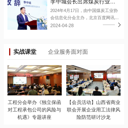
合作的意见建议。 李中城指出，企业
李中城会长出席煤炭行业大模型应用研讨会
军、孙亚波、孙江龙、李小勤、林敬
通过推动大数据、人工智能等新兴技
2024年4月17日，由中国煤炭工业协
淳、杨宏丰、杨德意、连永军、肖海
术与产业深度融合、数字经济和实体
会信息化分会主办，北京百度网讯科
艳、吴永干、吴雪峰、张维、张小
经济融合发展，构建企业新发展格
技有限公司承办的煤炭行业大模型应
2024-04-28
波、陈邦茂、陈建停、武永强、金
局，推动高质量发展、不断提高市场
用研讨会暨百度“开物”煤矿大模型成
淦、郑巨权、胡可捷、祝小建、黄邦
竞争力和全球占有率。同时双方需坚
果发布会在山西太原召开。山西省商
滔、谭万章27人当选为副会长，陈王
持高层战略引领，夯实经济共同体根
业联合会会长、华廷集团董事长李中
林当选为秘书长，程晋秀、魏勇分别
基，在涉及业务合作和重大问题上相
实战课堂
企业服务面对面
城出席会议并发表重要讲话。 百度智
当选为副秘书长。 (省工商联二级巡
互支持，加强战略对接，深化彼此友
能云、华廷集团华廷数智公司、上海
视员张晓东) 大会以“新质生产力，赋
谊。 岳泰宇表示徐工集团近年来始终
山源、山西高河能源、重庆梅安森、
能新智造”为主题，聚集行业大咖共商
坚持自主创新，建设先进完整、自主
精英数智、国家超级计算太原中心的
新时代发展大计。坚持“稳中求进，以
可控的产业链、创新链、供应链体
专家进行了经验分享，其中华廷集团
进促稳，先破后立”总要求，适应新质
系，积极执行总书记“科技创新是发展
华廷数智公司段武举副总围绕“视觉大
生产力发展要求，推动行业高质量发
新质生产力的核心要素”这一重要论
模型在煤矿行业的落地应用实践”同大
展，并通过这一平台，加强与有关部
断，为徐工集团高质量发展提供坚实
工程分会举办《独立保函
【会员活动】山西省商业
家沟通交流。 山西省有关部门相关负
门、高校院所及大型企业的联系合
基础。 未来双方将加强组织领导，以
对工程承包公司的风险与
联会开展企业用工法律风
责人、各煤炭企事业单位负责数字
作，促进优惠政策和产学研用一体化
更高标准、更严要求做好各环节工
机遇》专题讲座
险防范研讨沙龙
化、智能化相关同志、各类煤炭信息
落地生根，更大限度地为会员发展提
作，不断砥砺奋进、迈上新台阶。 徐
技术公司负责人、各煤矿及相关单位
供优质服务。 (山西省商业联合会会