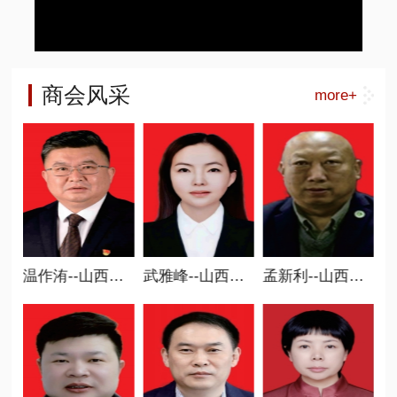
商会风采
more+
省商业联合会常务副会长
温作洧--山西省商业联合会执行会长 新智造分会会长
武雅峰--山西省商业联合会执行会长、 职业教育委员会会长
孟新利--山西省商业联合会执行会长、 碳中和专委会会长