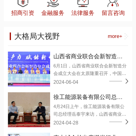
招商引资
金融服务
法律服务
留言咨询
大格局大视野
more+
山西省商业联合会新智造分会成立大会在太原召开
6月1日，山西省商业联合会新智造分
会成立大会在太原隆重召开，中国煤
炭工业协会原副会长王广德、省工商
2024-06-04
联二级巡视员张晓东等领导及来自相
关院校、研究机构、能源装备上下游
徐工能源装备有限公司总经理岳泰宇一行莅临山西省商业联合会
企业和会员单位约1000余人参加了大
4月24日上午，徐工能源装备有限公
会。 会议选举温作洧为会长，许其军
司总经理岳泰宇来访，山西省商业联
为监事长，王毅、王元明、田洪现3
合会会长李中城接见并举行会谈，会
2024-04-28
人当选为常务副会长，丁艳梅、马弼
议分析了当前经济形势下，双方业务
杰、邓德献、巩鸿宾、任杰、许爱