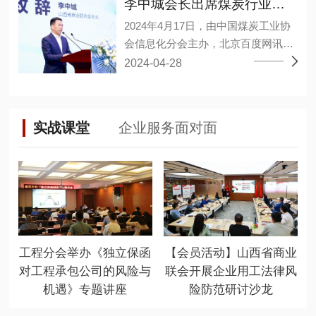
合作的意见建议。 李中城指出，企业
李中城会长出席煤炭行业大模型应用研讨会
军、孙亚波、孙江龙、李小勤、林敬
通过推动大数据、人工智能等新兴技
2024年4月17日，由中国煤炭工业协
淳、杨宏丰、杨德意、连永军、肖海
术与产业深度融合、数字经济和实体
会信息化分会主办，北京百度网讯科
艳、吴永干、吴雪峰、张维、张小
经济融合发展，构建企业新发展格
技有限公司承办的煤炭行业大模型应
2024-04-28
波、陈邦茂、陈建停、武永强、金
局，推动高质量发展、不断提高市场
用研讨会暨百度“开物”煤矿大模型成
淦、郑巨权、胡可捷、祝小建、黄邦
竞争力和全球占有率。同时双方需坚
果发布会在山西太原召开。山西省商
滔、谭万章27人当选为副会长，陈王
持高层战略引领，夯实经济共同体根
业联合会会长、华廷集团董事长李中
林当选为秘书长，程晋秀、魏勇分别
基，在涉及业务合作和重大问题上相
实战课堂
企业服务面对面
城出席会议并发表重要讲话。 百度智
当选为副秘书长。 (省工商联二级巡
互支持，加强战略对接，深化彼此友
能云、华廷集团华廷数智公司、上海
视员张晓东) 大会以“新质生产力，赋
谊。 岳泰宇表示徐工集团近年来始终
山源、山西高河能源、重庆梅安森、
能新智造”为主题，聚集行业大咖共商
坚持自主创新，建设先进完整、自主
精英数智、国家超级计算太原中心的
新时代发展大计。坚持“稳中求进，以
可控的产业链、创新链、供应链体
专家进行了经验分享，其中华廷集团
进促稳，先破后立”总要求，适应新质
系，积极执行总书记“科技创新是发展
华廷数智公司段武举副总围绕“视觉大
生产力发展要求，推动行业高质量发
新质生产力的核心要素”这一重要论
模型在煤矿行业的落地应用实践”同大
展，并通过这一平台，加强与有关部
断，为徐工集团高质量发展提供坚实
工程分会举办《独立保函
【会员活动】山西省商业
家沟通交流。 山西省有关部门相关负
门、高校院所及大型企业的联系合
基础。 未来双方将加强组织领导，以
对工程承包公司的风险与
联会开展企业用工法律风
责人、各煤炭企事业单位负责数字
作，促进优惠政策和产学研用一体化
更高标准、更严要求做好各环节工
机遇》专题讲座
险防范研讨沙龙
化、智能化相关同志、各类煤炭信息
落地生根，更大限度地为会员发展提
作，不断砥砺奋进、迈上新台阶。 徐
技术公司负责人、各煤矿及相关单位
供优质服务。 (山西省商业联合会会