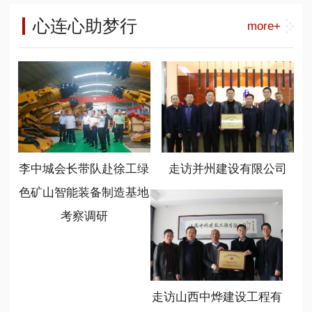
工能源装备营销公司总经理呼锋、徐
负责人，相关高等院校、科研单位专
长李中城) 山西省商业联合会是一个
工能源装备大客户部部长刘祥刚、华
心连心助梦行
more+
家学者，产业生态合作伙伴以及相关
有着20多年历史的商会，在新时代、
北大区总监常顺顺、徐工绿色矿山智
媒体共300余代表参加了会议。
新任务、新情况下，始终坚持服务、
能装备制造基地总经理温作洧、基地
联合、创新、共享的办会宗旨，不断
书记陈岳任、基地销售管理部部长程
加大组织建设力度，提高服务大局能
晋秀参加了座谈。
力，取得了优异成绩，新智造分会就
是该会打造的一个重点分会，也是形
成行业新质生产力发展的引擎。 (山
西省商业联合会党支部书记冯学亮)
李中城会长带队赴徐工绿
走访并州建设有限公司
(山西省商业联合会新智造分会会长温
作洧) 新任会长、徐工绿色矿山智能
色矿山智能装备制造基地
装备制造基地总经理温作洧表示，要
考察调研
充分利用好平台，发挥好作用，学习
掌握政策，规范自律发展，链接优质
资源，聚焦基础前沿和行业方向，开
展广泛对接合作，共享发展成果。要
勇于担当，不辱使命，坚持新智造、
走访山西中烨建设工程有
新动能、新跨越、新常态，心无旁