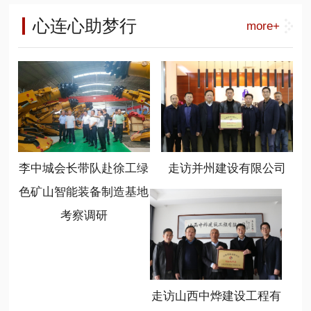
工能源装备营销公司总经理呼锋、徐
负责人，相关高等院校、科研单位专
长李中城) 山西省商业联合会是一个
工能源装备大客户部部长刘祥刚、华
心连心助梦行
more+
家学者，产业生态合作伙伴以及相关
有着20多年历史的商会，在新时代、
北大区总监常顺顺、徐工绿色矿山智
媒体共300余代表参加了会议。
新任务、新情况下，始终坚持服务、
能装备制造基地总经理温作洧、基地
联合、创新、共享的办会宗旨，不断
书记陈岳任、基地销售管理部部长程
加大组织建设力度，提高服务大局能
晋秀参加了座谈。
力，取得了优异成绩，新智造分会就
是该会打造的一个重点分会，也是形
成行业新质生产力发展的引擎。 (山
西省商业联合会党支部书记冯学亮)
李中城会长带队赴徐工绿
走访并州建设有限公司
(山西省商业联合会新智造分会会长温
作洧) 新任会长、徐工绿色矿山智能
色矿山智能装备制造基地
装备制造基地总经理温作洧表示，要
考察调研
充分利用好平台，发挥好作用，学习
掌握政策，规范自律发展，链接优质
资源，聚焦基础前沿和行业方向，开
展广泛对接合作，共享发展成果。要
勇于担当，不辱使命，坚持新智造、
走访山西中烨建设工程有
新动能、新跨越、新常态，心无旁