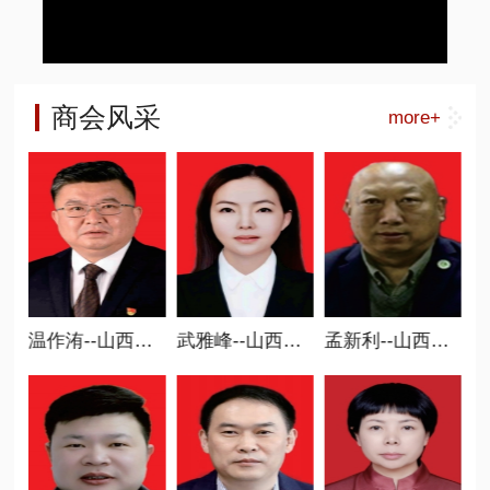
商会风采
more+
省商业联合会常务副会长
温作洧--山西省商业联合会执行会长 新智造分会会长
武雅峰--山西省商业联合会执行会长、 职业教育委员会会长
孟新利--山西省商业联合会执行会长、 碳中和专委会会长