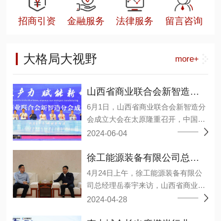
招商引资
金融服务
法律服务
留言咨询
大格局大视野
more+
山西省商业联合会新智造分会成立大会在太原召开
6月1日，山西省商业联合会新智造分
会成立大会在太原隆重召开，中国煤
炭工业协会原副会长王广德、省工商
2024-06-04
联二级巡视员张晓东等领导及来自相
关院校、研究机构、能源装备上下游
徐工能源装备有限公司总经理岳泰宇一行莅临山西省商业联合会
企业和会员单位约1000余人参加了大
4月24日上午，徐工能源装备有限公
会。 会议选举温作洧为会长，许其军
司总经理岳泰宇来访，山西省商业联
为监事长，王毅、王元明、田洪现3
合会会长李中城接见并举行会谈，会
2024-04-28
人当选为常务副会长，丁艳梅、马弼
议分析了当前经济形势下，双方业务
杰、邓德献、巩鸿宾、任杰、许爱