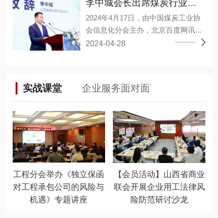
合作的意见建议。 李中城指出，企业
李中城会长出席煤炭行业大模型应用研讨会
军、孙亚波、孙江龙、李小勤、林敬
通过推动大数据、人工智能等新兴技
2024年4月17日，由中国煤炭工业协
淳、杨宏丰、杨德意、连永军、肖海
术与产业深度融合、数字经济和实体
会信息化分会主办，北京百度网讯科
艳、吴永干、吴雪峰、张维、张小
经济融合发展，构建企业新发展格
技有限公司承办的煤炭行业大模型应
2024-04-28
波、陈邦茂、陈建停、武永强、金
局，推动高质量发展、不断提高市场
用研讨会暨百度“开物”煤矿大模型成
淦、郑巨权、胡可捷、祝小建、黄邦
竞争力和全球占有率。同时双方需坚
果发布会在山西太原召开。山西省商
滔、谭万章27人当选为副会长，陈王
持高层战略引领，夯实经济共同体根
业联合会会长、华廷集团董事长李中
林当选为秘书长，程晋秀、魏勇分别
基，在涉及业务合作和重大问题上相
实战课堂
企业服务面对面
城出席会议并发表重要讲话。 百度智
当选为副秘书长。 (省工商联二级巡
互支持，加强战略对接，深化彼此友
能云、华廷集团华廷数智公司、上海
视员张晓东) 大会以“新质生产力，赋
谊。 岳泰宇表示徐工集团近年来始终
山源、山西高河能源、重庆梅安森、
能新智造”为主题，聚集行业大咖共商
坚持自主创新，建设先进完整、自主
精英数智、国家超级计算太原中心的
新时代发展大计。坚持“稳中求进，以
可控的产业链、创新链、供应链体
专家进行了经验分享，其中华廷集团
进促稳，先破后立”总要求，适应新质
系，积极执行总书记“科技创新是发展
华廷数智公司段武举副总围绕“视觉大
生产力发展要求，推动行业高质量发
新质生产力的核心要素”这一重要论
模型在煤矿行业的落地应用实践”同大
展，并通过这一平台，加强与有关部
断，为徐工集团高质量发展提供坚实
工程分会举办《独立保函
【会员活动】山西省商业
家沟通交流。 山西省有关部门相关负
门、高校院所及大型企业的联系合
基础。 未来双方将加强组织领导，以
对工程承包公司的风险与
联会开展企业用工法律风
责人、各煤炭企事业单位负责数字
作，促进优惠政策和产学研用一体化
更高标准、更严要求做好各环节工
机遇》专题讲座
险防范研讨沙龙
化、智能化相关同志、各类煤炭信息
落地生根，更大限度地为会员发展提
作，不断砥砺奋进、迈上新台阶。 徐
技术公司负责人、各煤矿及相关单位
供优质服务。 (山西省商业联合会会