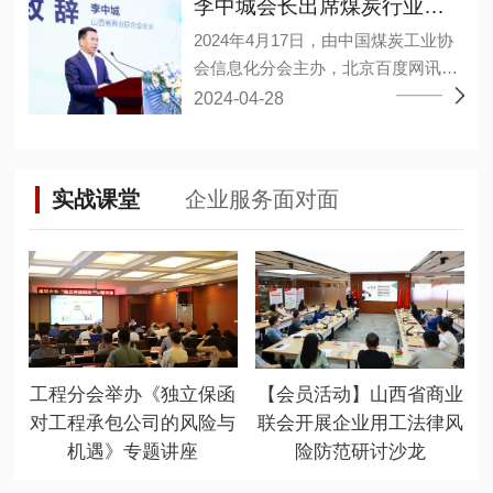
合作的意见建议。 李中城指出，企业
李中城会长出席煤炭行业大模型应用研讨会
军、孙亚波、孙江龙、李小勤、林敬
通过推动大数据、人工智能等新兴技
2024年4月17日，由中国煤炭工业协
淳、杨宏丰、杨德意、连永军、肖海
术与产业深度融合、数字经济和实体
会信息化分会主办，北京百度网讯科
艳、吴永干、吴雪峰、张维、张小
经济融合发展，构建企业新发展格
技有限公司承办的煤炭行业大模型应
2024-04-28
波、陈邦茂、陈建停、武永强、金
局，推动高质量发展、不断提高市场
用研讨会暨百度“开物”煤矿大模型成
淦、郑巨权、胡可捷、祝小建、黄邦
竞争力和全球占有率。同时双方需坚
果发布会在山西太原召开。山西省商
滔、谭万章27人当选为副会长，陈王
持高层战略引领，夯实经济共同体根
业联合会会长、华廷集团董事长李中
林当选为秘书长，程晋秀、魏勇分别
基，在涉及业务合作和重大问题上相
实战课堂
企业服务面对面
城出席会议并发表重要讲话。 百度智
当选为副秘书长。 (省工商联二级巡
互支持，加强战略对接，深化彼此友
能云、华廷集团华廷数智公司、上海
视员张晓东) 大会以“新质生产力，赋
谊。 岳泰宇表示徐工集团近年来始终
山源、山西高河能源、重庆梅安森、
能新智造”为主题，聚集行业大咖共商
坚持自主创新，建设先进完整、自主
精英数智、国家超级计算太原中心的
新时代发展大计。坚持“稳中求进，以
可控的产业链、创新链、供应链体
专家进行了经验分享，其中华廷集团
进促稳，先破后立”总要求，适应新质
系，积极执行总书记“科技创新是发展
华廷数智公司段武举副总围绕“视觉大
生产力发展要求，推动行业高质量发
新质生产力的核心要素”这一重要论
模型在煤矿行业的落地应用实践”同大
展，并通过这一平台，加强与有关部
断，为徐工集团高质量发展提供坚实
工程分会举办《独立保函
【会员活动】山西省商业
家沟通交流。 山西省有关部门相关负
门、高校院所及大型企业的联系合
基础。 未来双方将加强组织领导，以
对工程承包公司的风险与
联会开展企业用工法律风
责人、各煤炭企事业单位负责数字
作，促进优惠政策和产学研用一体化
更高标准、更严要求做好各环节工
机遇》专题讲座
险防范研讨沙龙
化、智能化相关同志、各类煤炭信息
落地生根，更大限度地为会员发展提
作，不断砥砺奋进、迈上新台阶。 徐
技术公司负责人、各煤矿及相关单位
供优质服务。 (山西省商业联合会会