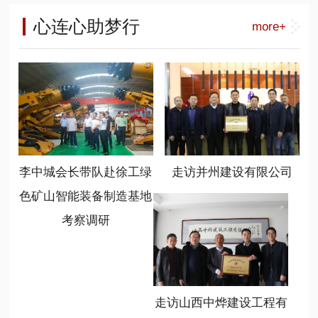
工能源装备营销公司总经理呼锋、徐
负责人，相关高等院校、科研单位专
长李中城) 山西省商业联合会是一个
工能源装备大客户部部长刘祥刚、华
心连心助梦行
more+
家学者，产业生态合作伙伴以及相关
有着20多年历史的商会，在新时代、
北大区总监常顺顺、徐工绿色矿山智
媒体共300余代表参加了会议。
新任务、新情况下，始终坚持服务、
能装备制造基地总经理温作洧、基地
联合、创新、共享的办会宗旨，不断
书记陈岳任、基地销售管理部部长程
加大组织建设力度，提高服务大局能
晋秀参加了座谈。
力，取得了优异成绩，新智造分会就
是该会打造的一个重点分会，也是形
成行业新质生产力发展的引擎。 (山
西省商业联合会党支部书记冯学亮)
李中城会长带队赴徐工绿
走访并州建设有限公司
(山西省商业联合会新智造分会会长温
作洧) 新任会长、徐工绿色矿山智能
色矿山智能装备制造基地
装备制造基地总经理温作洧表示，要
考察调研
充分利用好平台，发挥好作用，学习
掌握政策，规范自律发展，链接优质
资源，聚焦基础前沿和行业方向，开
展广泛对接合作，共享发展成果。要
勇于担当，不辱使命，坚持新智造、
走访山西中烨建设工程有
新动能、新跨越、新常态，心无旁