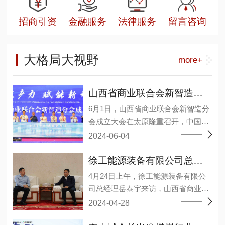
招商引资
金融服务
法律服务
留言咨询
大格局大视野
more+
山西省商业联合会新智造分会成立大会在太原召开
6月1日，山西省商业联合会新智造分
会成立大会在太原隆重召开，中国煤
炭工业协会原副会长王广德、省工商
2024-06-04
联二级巡视员张晓东等领导及来自相
关院校、研究机构、能源装备上下游
徐工能源装备有限公司总经理岳泰宇一行莅临山西省商业联合会
企业和会员单位约1000余人参加了大
4月24日上午，徐工能源装备有限公
会。 会议选举温作洧为会长，许其军
司总经理岳泰宇来访，山西省商业联
为监事长，王毅、王元明、田洪现3
合会会长李中城接见并举行会谈，会
2024-04-28
人当选为常务副会长，丁艳梅、马弼
议分析了当前经济形势下，双方业务
杰、邓德献、巩鸿宾、任杰、许爱